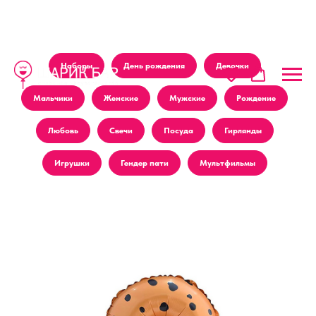
Наборы
День рождения
Девочки
Мальчики
Женские
Мужские
Рождение
Любовь
Свечи
Посуда
Гирлянды
Игрушки
Гендер пати
Мультфильмы