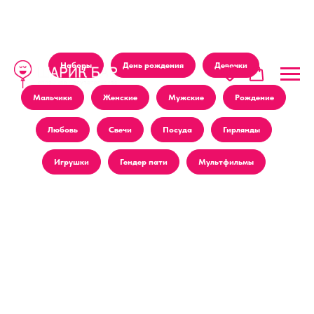
Наборы
День рождения
Девочки
Мальчики
Женские
Мужские
Рождение
Любовь
Свечи
Посуда
Гирлянды
Игрушки
Гендер пати
Мультфильмы