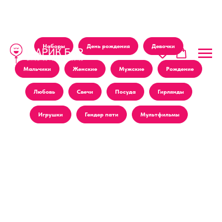
Наборы
День рождения
Девочки
Мальчики
Женские
Мужские
Рождение
Любовь
Свечи
Посуда
Гирлянды
Игрушки
Гендер пати
Мультфильмы