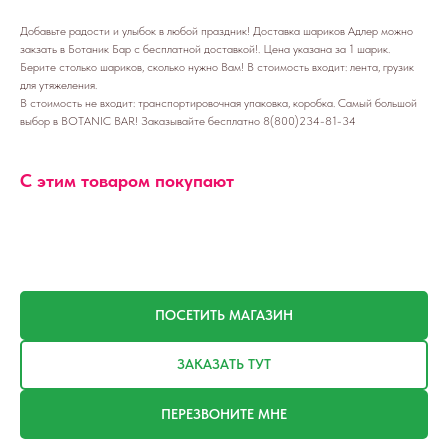
Добавьте радости и улыбок в любой праздник! Доставка шариков Адлер можно
закзать в Ботаник Бар с бесплатной доставкой!. Цена указана за 1 шарик.
Берите столько шариков, сколько нужно Вам! В стоимость входит: лента, грузик
для утяжеления.
В стоимость не входит: транспортировочная упаковка, коробка. Самый большой
выбор в BOTANIC BAR! Заказывайте бесплатно 8(800)234-81-34
С этим товаром покупают
ПОСЕТИТЬ МАГАЗИН
ЗАКАЗАТЬ ТУТ
ПЕРЕЗВОНИТЕ МНЕ