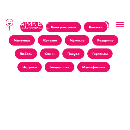
Наборы
День рождения
Девочки
Мальчики
Женские
Мужские
Рождение
Любовь
Свечи
Посуда
Гирлянды
Игрушки
Гендер пати
Мультфильмы