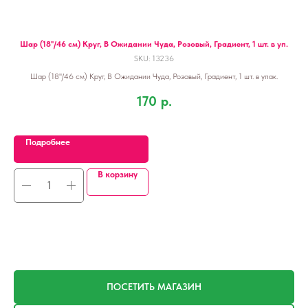
Шар (18''/46 см) Круг, В Ожидании Чуда, Розовый, Градиент, 1 шт. в уп.
Ша
SKU:
13236
Шар (18''/46 см) Круг, В Ожидании Чуда, Розовый, Градиент, 1 шт. в упак.
170
р.
Подробнее
В корзину
ПОСЕТИТЬ МАГАЗИН