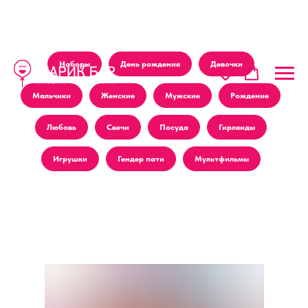
Наборы
День рождения
Девочки
Мальчики
Женские
Мужские
Рождение
Любовь
Свечи
Посуда
Гирлянды
Игрушки
Гендер пати
Мультфильмы